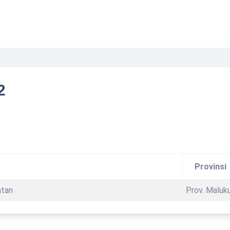
2
Provinsi
atan
Prov. Maluk