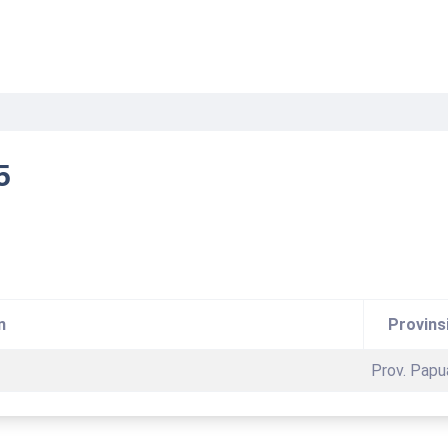
5
n
Provins
Prov. Papu