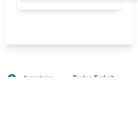
Tautan Terkait
Kementerian
Pendidikan dan
Portal Budaya Bahasa
Kebudayaan
Budaya Kita
Republik
Indonesia
Hubungi Kami