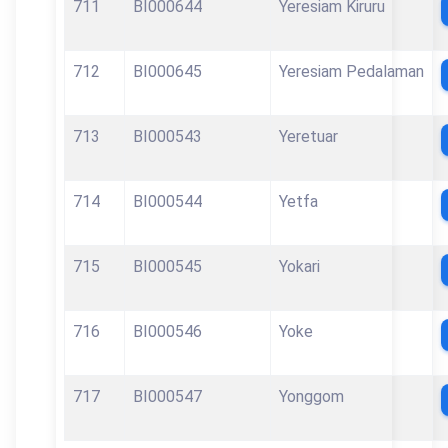
711
BI000644
Yeresiam Kiruru
712
BI000645
Yeresiam Pedalaman
713
BI000543
Yeretuar
714
BI000544
Yetfa
715
BI000545
Yokari
716
BI000546
Yoke
717
BI000547
Yonggom