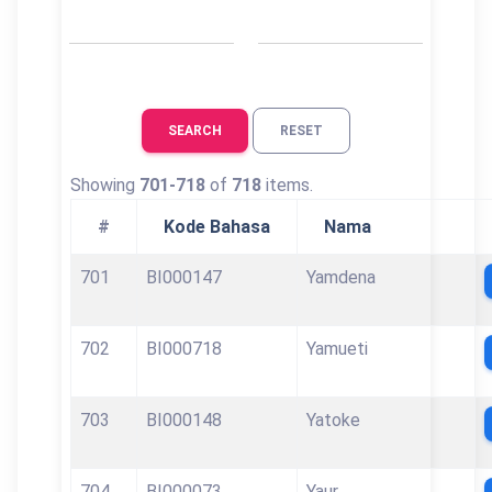
SEARCH
RESET
Showing
701-718
of
718
items.
#
Kode Bahasa
Nama
701
BI000147
Yamdena
702
BI000718
Yamueti
703
BI000148
Yatoke
704
BI000073
Yaur